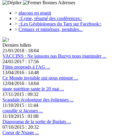
Bonnes Adresses
>
glaçons en granit
>
::Lyme, résumé des conférences::
>
::Les Géobiologues du Tarn sur Facebook::
>
Cristaux et miinéraux, pendules...
Derniers billets
21/01/2018 : 18:04
VACCINS : Ne laissons pas Buzyn nous manipuler ...
24/01/2017 : 17:56
Films proposés à l'AG ...
13/04/2016 : 14:48
Ce Monde invisible qui nous entoure ...
12/04/2016 : 14:04
stage nutrition sante le 20 mai ...
17/11/2015 : 09:32
Scandale écologique des éoliennes ...
11/10/2015 : 11:44
coquille st Jacques ...
11/10/2015 : 01:08
Diaporama de la sortie de Burlats ...
07/10/2015 : 20:32
Coeur de Nuage ...