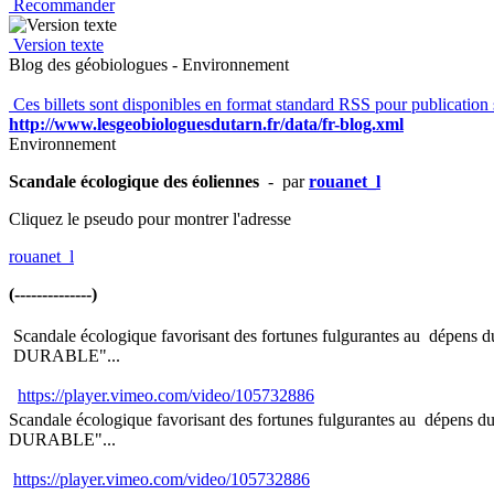
Recommander
Version texte
Blog des géobiologues - Environnement
Ces billets sont disponibles en format standard RSS pour publication 
http://www.lesgeobiologuesdutarn.fr/data/fr-blog.xml
Environnement
Scandale écologique des éoliennes
- par
rouanet_l
Cliquez le pseudo pour montrer l'adresse
rouanet_l
(--------------)
Scandale écologique favorisant des fortunes fulgurantes au dépens du 
DURABLE"...
https://player.vimeo.com/video/105732886
Scandale écologique favorisant des fortunes fulgurantes au dépens du 
DURABLE"...
https://player.vimeo.com/video/105732886