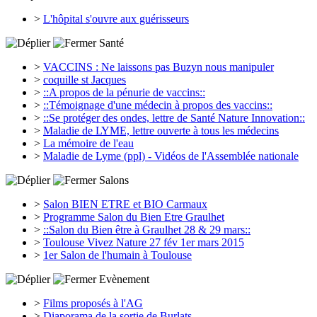
>
L'hôpital s'ouvre aux guérisseurs
Santé
>
VACCINS : Ne laissons pas Buzyn nous manipuler
>
coquille st Jacques
>
::A propos de la pénurie de vaccins::
>
::Témoignage d'une médecin à propos des vaccins::
>
::Se protéger des ondes, lettre de Santé Nature Innovation::
>
Maladie de LYME, lettre ouverte à tous les médecins
>
La mémoire de l'eau
>
Maladie de Lyme (ppl) - Vidéos de l'Assemblée nationale
Salons
>
Salon BIEN ETRE et BIO Carmaux
>
Programme Salon du Bien Etre Graulhet
>
::Salon du Bien être à Graulhet 28 & 29 mars::
>
Toulouse Vivez Nature 27 fév 1er mars 2015
>
1er Salon de l'humain à Toulouse
Evènement
>
Films proposés à l'AG
>
Diaporama de la sortie de Burlats