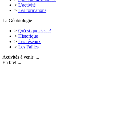
>
L'activité
>
Les formations
La Géobiologie
>
Qu'est que c'est ?
>
Historique
>
Les réseaux
>
Les Failles
Activités à venir ....
En bref....