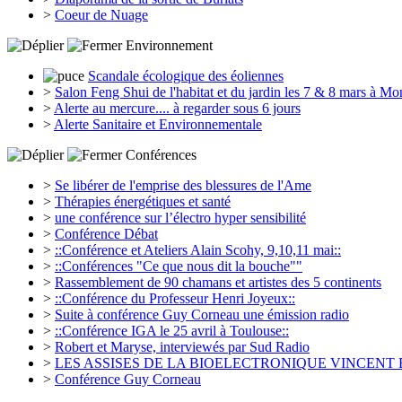
>
Coeur de Nuage
Environnement
Scandale écologique des éoliennes
>
Salon Feng Shui de l'habitat et du jardin les 7 & 8 mars à M
>
Alerte au mercure.... à regarder sous 6 jours
>
Alerte Sanitaire et Environnementale
Conférences
>
Se libérer de l'emprise des blessures de l'Ame
>
Thérapies énergétiques et santé
>
une conférence sur l’électro hyper sensibilité
>
Conférence Débat
>
::Conférence et Ateliers Alain Scohy, 9,10,11 mai::
>
::Conférences "Ce que nous dit la bouche""
>
Rassemblement de 90 chamans et artistes des 5 continents
>
::Conférence du Professeur Henri Joyeux::
>
Suite à conférence Guy Corneau une émission radio
>
::Conférence IGA le 25 avril à Toulouse::
>
Robert et Maryse, interviewés par Sud Radio
>
LES ASSISES DE LA BIOELECTRONIQUE VINCENT E
>
Conférence Guy Corneau