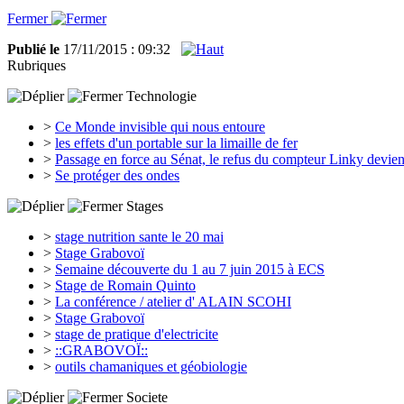
Fermer
Publié le
17/11/2015 : 09:32
Rubriques
Technologie
>
Ce Monde invisible qui nous entoure
>
les effets d'un portable sur la limaille de fer
>
Passage en force au Sénat, le refus du compteur Linky devient
>
Se protéger des ondes
Stages
>
stage nutrition sante le 20 mai
>
Stage Grabovoï
>
Semaine découverte du 1 au 7 juin 2015 à ECS
>
Stage de Romain Quinto
>
La conférence / atelier d' ALAIN SCOHI
>
Stage Grabovoï
>
stage de pratique d'electricite
>
::GRABOVOÏ::
>
outils chamaniques et géobiologie
Societe