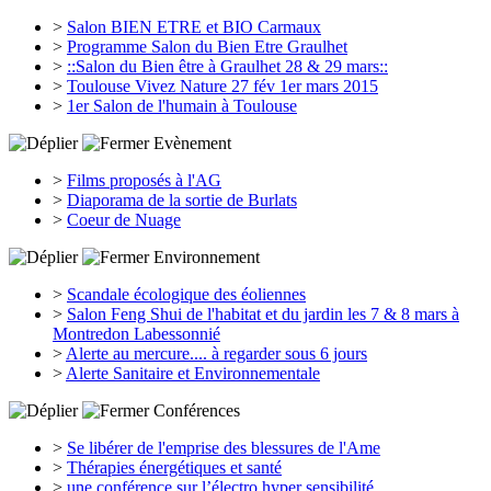
>
Salon BIEN ETRE et BIO Carmaux
>
Programme Salon du Bien Etre Graulhet
>
::Salon du Bien être à Graulhet 28 & 29 mars::
>
Toulouse Vivez Nature 27 fév 1er mars 2015
>
1er Salon de l'humain à Toulouse
Evènement
>
Films proposés à l'AG
>
Diaporama de la sortie de Burlats
>
Coeur de Nuage
Environnement
>
Scandale écologique des éoliennes
>
Salon Feng Shui de l'habitat et du jardin les 7 & 8 mars à
Montredon Labessonnié
>
Alerte au mercure.... à regarder sous 6 jours
>
Alerte Sanitaire et Environnementale
Conférences
>
Se libérer de l'emprise des blessures de l'Ame
>
Thérapies énergétiques et santé
>
une conférence sur l’électro hyper sensibilité