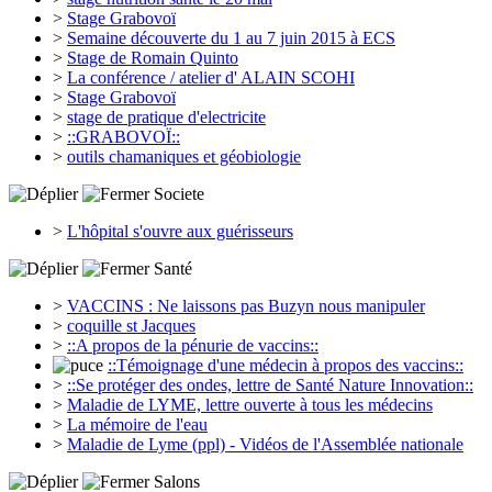
>
Stage Grabovoï
>
Semaine découverte du 1 au 7 juin 2015 à ECS
>
Stage de Romain Quinto
>
La conférence / atelier d' ALAIN SCOHI
>
Stage Grabovoï
>
stage de pratique d'electricite
>
::GRABOVOÏ::
>
outils chamaniques et géobiologie
Societe
>
L'hôpital s'ouvre aux guérisseurs
Santé
>
VACCINS : Ne laissons pas Buzyn nous manipuler
>
coquille st Jacques
>
::A propos de la pénurie de vaccins::
::Témoignage d'une médecin à propos des vaccins::
>
::Se protéger des ondes, lettre de Santé Nature Innovation::
>
Maladie de LYME, lettre ouverte à tous les médecins
>
La mémoire de l'eau
>
Maladie de Lyme (ppl) - Vidéos de l'Assemblée nationale
Salons