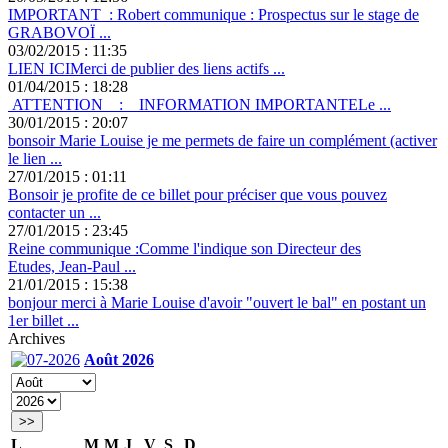
IMPORTANT : Robert communique : Prospectus sur le stage de
GRABOVOÏ ...
03/02/2015 : 11:35
LIEN ICIMerci de publier des liens actifs ...
01/04/2015 : 18:28
ATTENTION : INFORMATION IMPORTANTELe ...
30/01/2015 : 20:07
bonsoir Marie Louise je me permets de faire un complément (activer
le lien ...
27/01/2015 : 01:11
Bonsoir je profite de ce billet pour préciser que vous pouvez
contacter un ...
27/01/2015 : 23:45
Reine communique :Comme l'indique son Directeur des
Etudes, Jean-Paul ...
21/01/2015 : 15:38
bonjour merci à Marie Louise d'avoir "ouvert le bal" en postant un
1er billet ...
Archives
Août 2026
>>
L
M
M
J
V
S
D