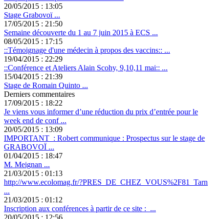
20/05/2015 : 13:05
Stage Grabovoï ...
17/05/2015 : 21:50
Semaine découverte du 1 au 7 juin 2015 à ECS ...
08/05/2015 : 17:15
::Témoignage d'une médecin à propos des vaccins:: ...
19/04/2015 : 22:29
::Conférence et Ateliers Alain Scohy, 9,10,11 mai:: ...
15/04/2015 : 21:39
Stage de Romain Quinto ...
Derniers commentaires
17/09/2015 : 18:22
Je viens vous informer d’une réduction du prix d’entrée pour le
week end de conf ...
20/05/2015 : 13:09
IMPORTANT : Robert communique : Prospectus sur le stage de
GRABOVOÏ ...
01/04/2015 : 18:47
M. Meignan ...
21/03/2015 : 01:13
http://www.ecolomag.fr/?PRES_DE_CHEZ_VOUS%2F81_Tarn
...
21/03/2015 : 01:12
Inscription aux conférences à partir de ce site : ...
20/05/2015 : 12:56