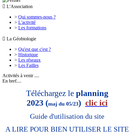

L'Association
>
Qui sommes-nous ?
>
L'activité
>
Les formations

La Géobiologie
>
Qu'est que c'est ?
>
Historique
>
Les réseaux
>
Les Failles
Activités à venir ....
En bref....
Téléchargez le
planning
2023 (
)
clic ici
maj du 05/23
Guide d'utilisation du site
A LIRE POUR BIEN UTILISER LE SITE