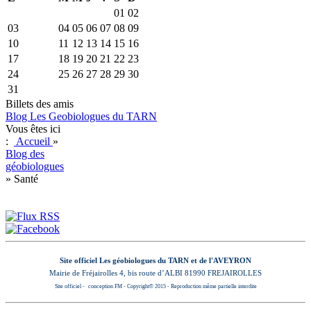
01
02
03
04
05
06
07
08
09
10
11
12
13
14
15
16
17
18
19
20
21
22
23
24
25
26
27
28
29
30
31
Billets des amis
Blog Les Geobiologues du TARN
Vous êtes ici
:
Accueil
»
Blog des
géobiologues
»
Santé
Site officiel Les géobiologues du TARN
et de l'AVEYRON
Mairie de Fréjairolles 4, bis route d’ALBI
81990 FREJAIROLLES
Site officiel -
conception FM - Copyright© 2015 - Reproduction même partielle interdite