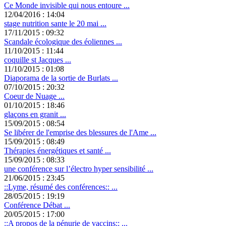
Ce Monde invisible qui nous entoure ...
12/04/2016 : 14:04
stage nutrition sante le 20 mai ...
17/11/2015 : 09:32
Scandale écologique des éoliennes ...
11/10/2015 : 11:44
coquille st Jacques ...
11/10/2015 : 01:08
Diaporama de la sortie de Burlats ...
07/10/2015 : 20:32
Coeur de Nuage ...
01/10/2015 : 18:46
glaçons en granit ...
15/09/2015 : 08:54
Se libérer de l'emprise des blessures de l'Ame ...
15/09/2015 : 08:49
Thérapies énergétiques et santé ...
15/09/2015 : 08:33
une conférence sur l’électro hyper sensibilité ...
21/06/2015 : 23:45
::Lyme, résumé des conférences:: ...
28/05/2015 : 19:19
Conférence Débat ...
20/05/2015 : 17:00
::A propos de la pénurie de vaccins:: ...