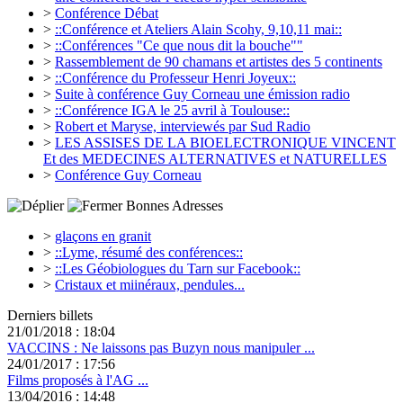
>
Conférence Débat
>
::Conférence et Ateliers Alain Scohy, 9,10,11 mai::
>
::Conférences "Ce que nous dit la bouche""
>
Rassemblement de 90 chamans et artistes des 5 continents
>
::Conférence du Professeur Henri Joyeux::
>
Suite à conférence Guy Corneau une émission radio
>
::Conférence IGA le 25 avril à Toulouse::
>
Robert et Maryse, interviewés par Sud Radio
>
LES ASSISES DE LA BIOELECTRONIQUE VINCENT
Et des MEDECINES ALTERNATIVES et NATURELLES
>
Conférence Guy Corneau
Bonnes Adresses
>
glaçons en granit
>
::Lyme, résumé des conférences::
>
::Les Géobiologues du Tarn sur Facebook::
>
Cristaux et miinéraux, pendules...
Derniers billets
21/01/2018 : 18:04
VACCINS : Ne laissons pas Buzyn nous manipuler ...
24/01/2017 : 17:56
Films proposés à l'AG ...
13/04/2016 : 14:48