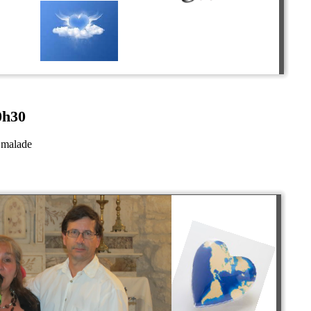
0h30
t malade