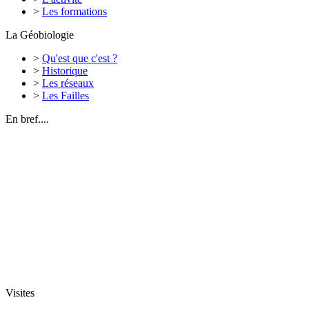
>
Les formations
La Géobiologie
>
Qu'est que c'est ?
>
Historique
>
Les réseaux
>
Les Failles
En bref....
Visites